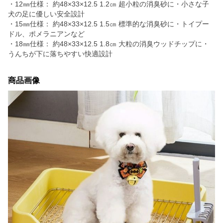
・12㎜仕様： 約48×33×12.5 1.2㎝ 超小粒の消臭砂に・小さな子
犬の足に優しい安全設計
・15㎜仕様： 約48×33×12.5 1.5㎝ 標準的な消臭砂に・トイプー
ドル、ポメラニアンなど
・18㎜仕様： 約48×33×12.5 1.8㎝ 大粒の消臭ウッドチップに・
うんちが下に落ちやすい快適設計
商品画像