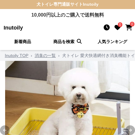
犬トイレ
専門通販サイト
Inutoily
10,000
円以上のご購入で送料無料
0
0
Inutoily
新着商品
商品を検索
人気ランキング
Inutoily TOP
›
消臭の一覧
›
犬トイレ 愛犬快適網付き消臭機能ト
Previous slide
Ne