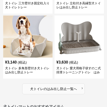
犬トイレ 三方壁付き固定柱入り
犬トイレ 立柱付き高縁型犬トイ
犬トイレトレー
レはみ出し防止トレー
¥
3,140
¥
3,630
(税込)
(税込)
犬トイレ 多角形壁付き犬トイレ
犬トイレ 愛犬用格子状すのこ式
はみ出し防止トレー
排泄トレーニングトイレ はみ
出し防止
›
犬トイレ
の
はみ出し防止
一覧へ
犬トイレマットのおすすめアイテム