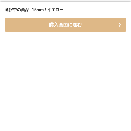
選択中の商品: 15mm / イエロー
選択中の商品: 15mm / イエロー
購入画面に進む
購入画面に進む
Inutoily
について
利用規約
プライバシー