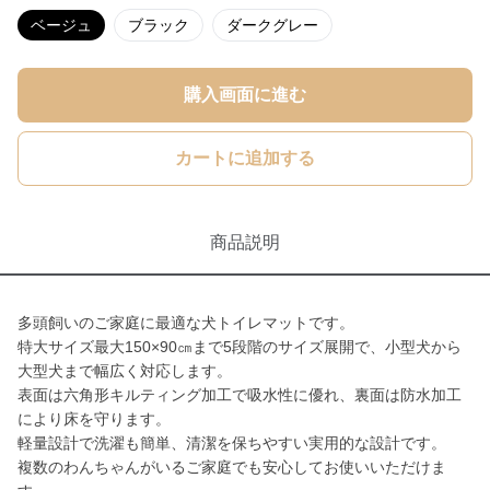
ベージュ
ブラック
ダークグレー
購入画面に進む
カートに追加する
商品説明
多頭飼いのご家庭に最適な犬トイレマットです。
特大サイズ最大150×90㎝まで5段階のサイズ展開で、小型犬から
大型犬まで幅広く対応します。
表面は六角形キルティング加工で吸水性に優れ、裏面は防水加工
により床を守ります。
軽量設計で洗濯も簡単、清潔を保ちやすい実用的な設計です。
複数のわんちゃんがいるご家庭でも安心してお使いいただけま