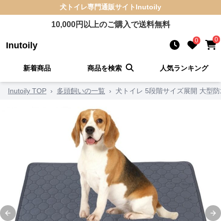
犬トイレ
専門通販サイト
Inutoily
10,000
円以上のご購入で送料無料
0
0
Inutoily
新着商品
商品を検索
人気ランキング
Inutoily TOP
›
多頭飼いの一覧
›
犬トイレ 5段階サイズ展開 大型
Previous slide
Ne