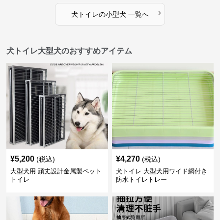
›
犬トイレ
の
小型犬
一覧へ
犬トイレ大型犬のおすすめアイテム
¥
5,200
¥
4,270
(税込)
(税込)
大型犬用 頑丈設計金属製ペット
犬トイレ 大型犬用ワイド網付き
トイレ
防水トイレトレー