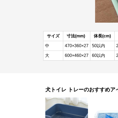
サイズ
寸法(mm)
体長(cm)
中
470×360×27
50以内
大
600×460×27
60以内
犬トイレ
トレー
のおすすめア