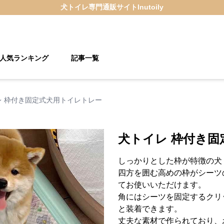
犬トイレ
専門通販サイト
Inutoily
人気ランキング
記事一覧
レ 枠付き固定式犬用トイレトレー
犬トイレ 枠付き
しっかりとした枠が特徴の犬
四方を囲む高めの枠がシーツ
てお使いいただけます。
角にはシーツを固定するクリ
と装着できます。
丈夫な素材で作られており、