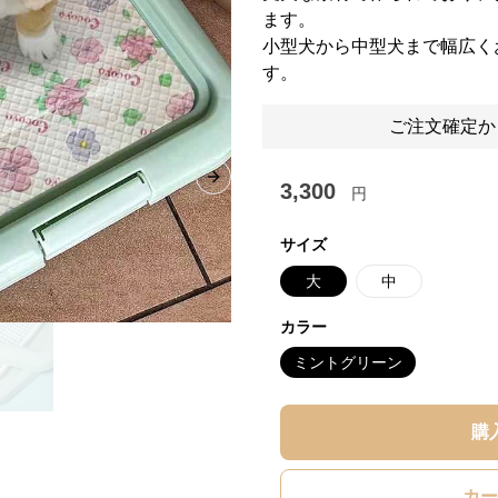
ます。
小型犬から中型犬まで幅広く
す。
ご注文確定か
Next slide
3,300
円
サイズ
大
中
カラー
ミントグリーン
購
カー