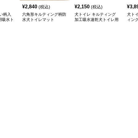
¥
2,840
¥
2,150
¥
3,8
(税込)
(税込)
い柄入
六角形キルティング柄防
犬トイレ キルティング
犬ト
用吸水ト
水犬トイレマット
加工吸水速乾犬トイレ用
ィン
マット
滑り