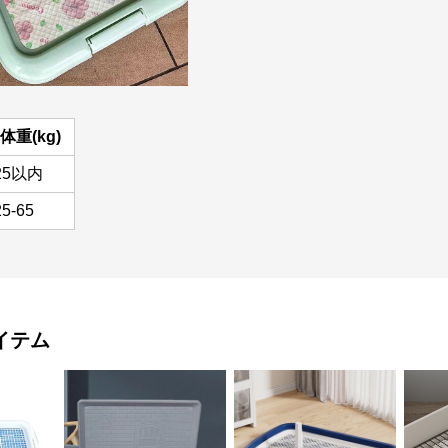
体重(kg)
25以内
25-65
イテム