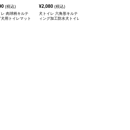
90
¥
2,080
¥
2,510
(税込)
(税込)
(税込)
イレ 肉球柄キルテ
犬トイレ 六角形キルテ
吸水速乾キルティング犬
グ犬用トイレマット
ィング加工防水犬トイレ
トイレ用洗えるマット
止め付
マット