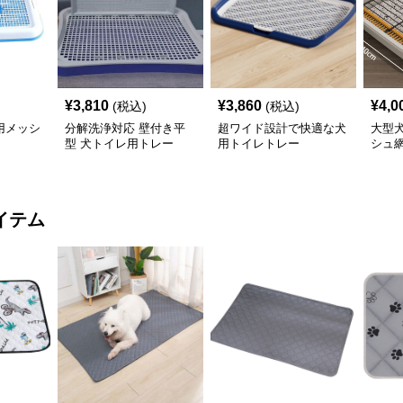
¥
3,810
¥
3,860
¥
4,0
(税込)
(税込)
用メッシ
分解洗浄対応 壁付き平
超ワイド設計で快適な犬
大型
型 犬トイレ用トレー
用トイレトレー
シュ
イテム