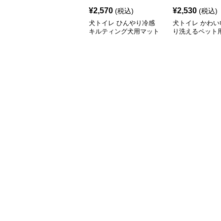
¥
2,570
¥
2,530
(税込)
(税込)
犬トイレ ひんやり冷感
犬トイレ かわい
キルティング犬用マット
り洗えるペット
イレマット