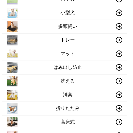
小型犬
多頭飼い
トレー
マット
はみ出し防止
洗える
消臭
折りたたみ
高床式