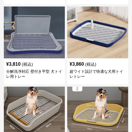
¥
3,810
¥
3,860
(税込)
(税込)
分解洗浄対応 壁付き平型 犬トイ
超ワイド設計で快適な犬用トイ
レ用トレー
レトレー