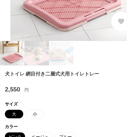
犬トイレ 網目付き二層式犬用トイレトレー
2,550
円
サイズ
大
小
カラー
ピンク
ベージュ
ブルー