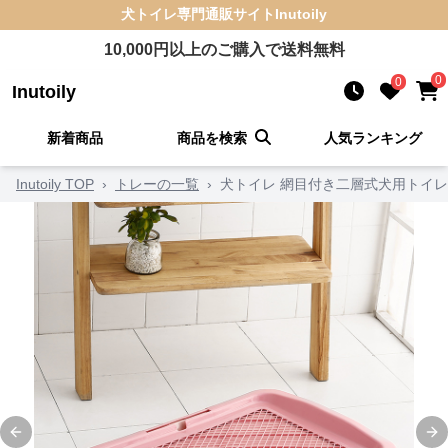
犬トイレ
専門通販サイト
Inutoily
10,000
円以上のご購入で送料無料
0
0
Inutoily
新着商品
商品を検索
人気ランキング
Inutoily TOP
›
トレーの一覧
›
犬トイレ 網目付き二層式犬用トイ
Previous slide
Ne