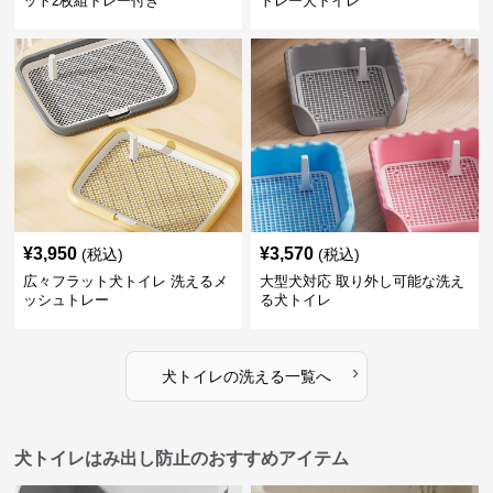
ット2枚組トレー付き
トレー犬トイレ
¥
3,950
¥
3,570
(税込)
(税込)
広々フラット犬トイレ 洗えるメ
大型犬対応 取り外し可能な洗え
ッシュトレー
る犬トイレ
›
犬トイレ
の
洗える
一覧へ
犬トイレはみ出し防止のおすすめアイテム