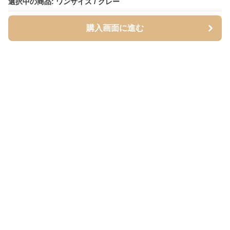
選択中の商品: ワンサイズ / グレー
選択中の商品: ワンサイズ / グレー
購入画面に進む
購入画面に進む
Inutoily
について
利用規約
プライバシー