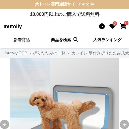
犬トイレ
専門通販サイト
Inutoily
10,000
円以上のご購入で送料無料
0
0
Inutoily
新着商品
商品を検索
人気ランキング
Inutoily TOP
›
折りたたみの一覧
›
犬トイレ 壁付き折りたたみ式
Previous slide
Ne