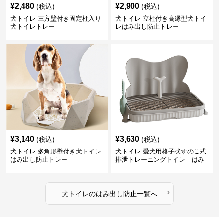
¥
2,480
¥
2,900
(税込)
(税込)
犬トイレ 三方壁付き固定柱入り
犬トイレ 立柱付き高縁型犬トイ
犬トイレトレー
レはみ出し防止トレー
¥
3,140
¥
3,630
(税込)
(税込)
犬トイレ 多角形壁付き犬トイレ
犬トイレ 愛犬用格子状すのこ式
はみ出し防止トレー
排泄トレーニングトイレ はみ
出し防止
›
犬トイレ
の
はみ出し防止
一覧へ