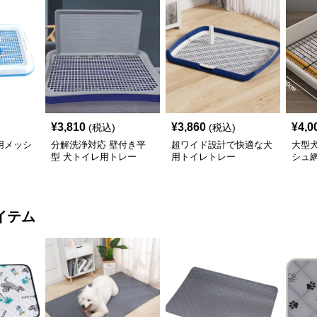
¥
3,810
¥
3,860
¥
4,0
(税込)
(税込)
用メッシ
分解洗浄対応 壁付き平
超ワイド設計で快適な犬
大型
型 犬トイレ用トレー
用トイレトレー
シュ
イテム