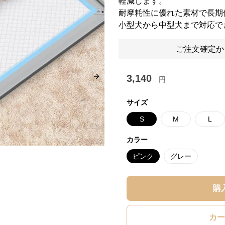
軽減します。
耐摩耗性に優れた素材で長期
小型犬から中型犬まで対応で
ご注文確定か
3,140
円
Next slide
サイズ
S
M
L
カラー
ピンク
グレー
購
カー