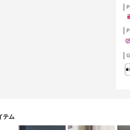
P
P
G
イテム