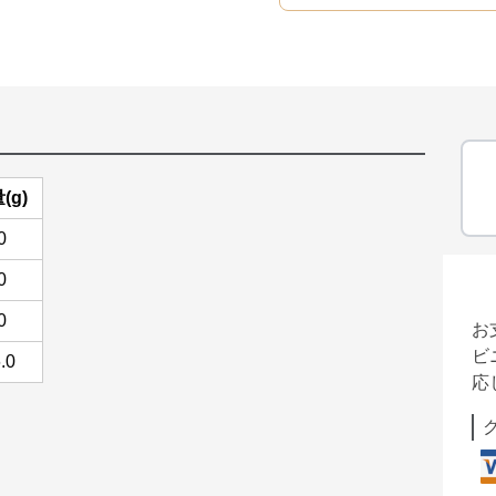
(g)
0
0
0
お
ビ
.0
応