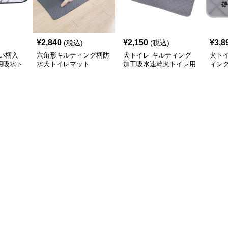
¥
2,840
¥
2,150
¥
3,8
(税込)
(税込)
い柄入
六角形キルティング柄防
犬トイレ キルティング
犬ト
用吸水ト
水犬トイレマット
加工吸水速乾犬トイレ用
ィン
マット
滑り