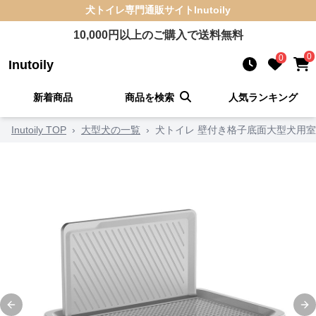
犬トイレ
専門通販サイト
Inutoily
10,000
円以上のご購入で送料無料
0
0
Inutoily
新着商品
商品を検索
人気ランキング
Inutoily TOP
›
大型犬の一覧
›
犬トイレ 壁付き格子底面大型犬用
Previous slide
Ne