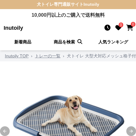
犬トイレ
専門通販サイト
Inutoily
10,000
円以上のご購入で送料無料
0
0
Inutoily
新着商品
商品を検索
人気ランキング
Inutoily TOP
›
トレーの一覧
›
犬トイレ 大型犬対応メッシュ格子
Previous slide
Ne