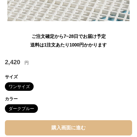
ご注文確定から7~28日でお届け予定
送料は1注文あたり
1000
円かかります
2,420
円
サイズ
ワンサイズ
カラー
ダークブルー
購入画面に進む