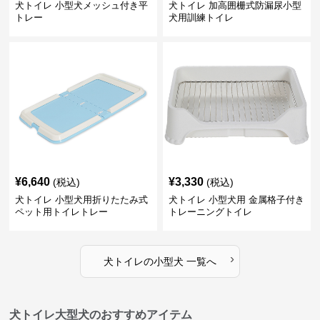
犬トイレ 小型犬メッシュ付き平
犬トイレ 加高囲栅式防漏尿小型
トレー
犬用訓練トイレ
¥
6,640
¥
3,330
(税込)
(税込)
犬トイレ 小型犬用折りたたみ式
犬トイレ 小型犬用 金属格子付き
ペット用トイレトレー
トレーニングトイレ
›
犬トイレ
の
小型犬
一覧へ
犬トイレ大型犬のおすすめアイテム