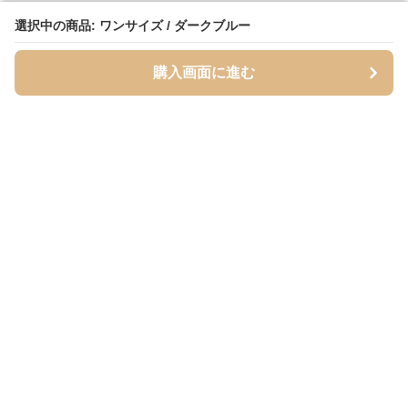
選択中の商品: ワンサイズ / ダークブルー
選択中の商品: ワンサイズ / ダークブルー
購入画面に進む
購入画面に進む
Inutoily
について
利用規約
プライバシー