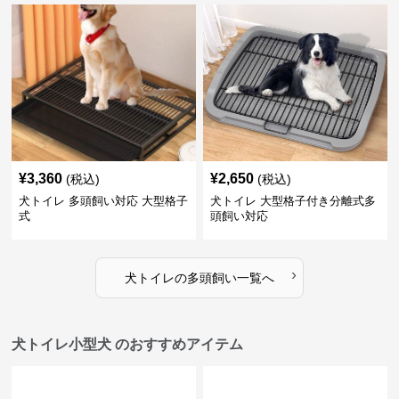
¥
3,360
¥
2,650
(税込)
(税込)
犬トイレ 多頭飼い対応 大型格子
犬トイレ 大型格子付き分離式多
式
頭飼い対応
›
犬トイレ
の
多頭飼い
一覧へ
犬トイレ小型犬 のおすすめアイテム