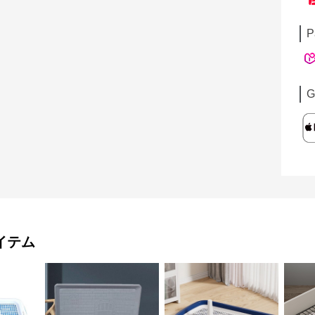
P
G
イテム