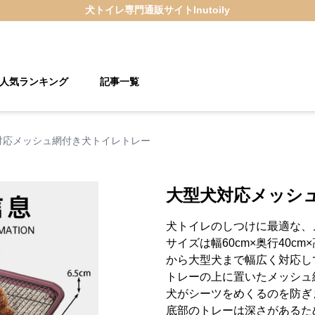
犬トイレ
専門通販サイト
Inutoily
人気ランキング
記事一覧
対応メッシュ網付き犬トイレトレー
大型犬対応メッシ
犬トイレのしつけに最適な、
サイズは幅60cm×奥行40cm
から大型犬まで幅広く対応し
トレーの上に置いたメッシュ
犬がシーツをめくるのを防ぎ
底部のトレーは深さがあるた