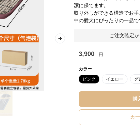
潔に保てます。
取り外しができる構造でお手
中の愛犬にぴったりの一品で
ご注文確定か
Next slide
3,900
円
カラー
ピンク
イエロー
グ
購
カー