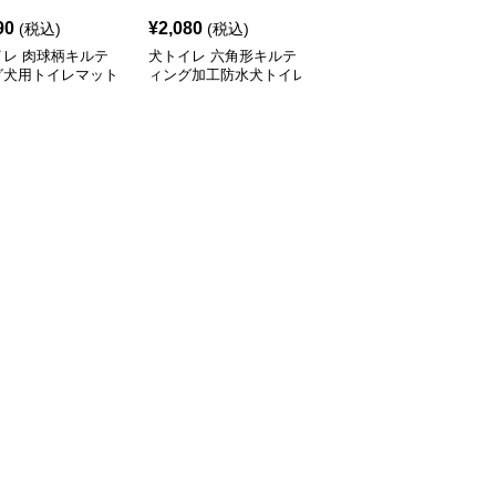
90
¥
2,080
¥
2,510
(税込)
(税込)
(税込)
イレ 肉球柄キルテ
犬トイレ 六角形キルテ
吸水速乾キルティング犬
グ犬用トイレマット
ィング加工防水犬トイレ
トイレ用洗えるマット
止め付
マット