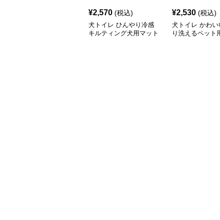
¥
2,570
¥
2,530
(税込)
(税込)
犬トイレ ひんやり冷感
犬トイレ かわい
キルティング犬用マット
り洗えるペット
イレマット