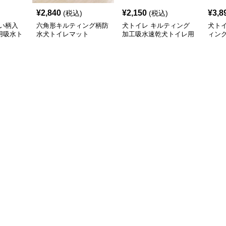
¥
2,840
¥
2,150
¥
3,8
(税込)
(税込)
い柄入
六角形キルティング柄防
犬トイレ キルティング
犬ト
用吸水ト
水犬トイレマット
加工吸水速乾犬トイレ用
ィン
マット
滑り