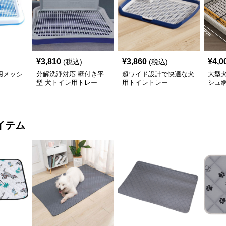
¥
3,810
¥
3,860
¥
4,0
(税込)
(税込)
用メッシ
分解洗浄対応 壁付き平
超ワイド設計で快適な犬
大型
型 犬トイレ用トレー
用トイレトレー
シュ
イテム