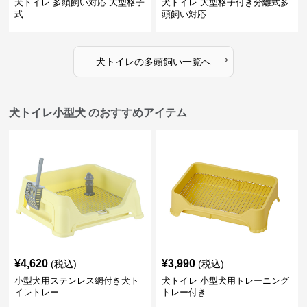
犬トイレ 多頭飼い対応 大型格子
犬トイレ 大型格子付き分離式多
式
頭飼い対応
›
犬トイレ
の
多頭飼い
一覧へ
犬トイレ小型犬 のおすすめアイテム
¥
4,620
¥
3,990
(税込)
(税込)
小型犬用ステンレス網付き犬ト
犬トイレ 小型犬用トレーニング
イレトレー
トレー付き