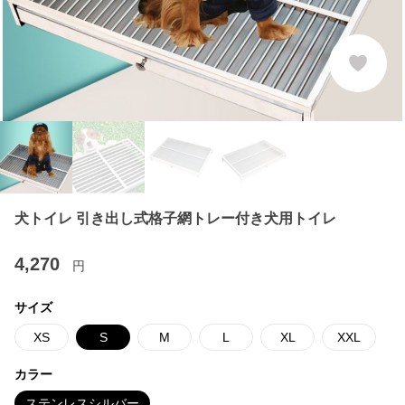
犬トイレ 引き出し式格子網トレー付き犬用トイレ
4,270
円
サイズ
XS
S
M
L
XL
XXL
カラー
ステンレスシルバー