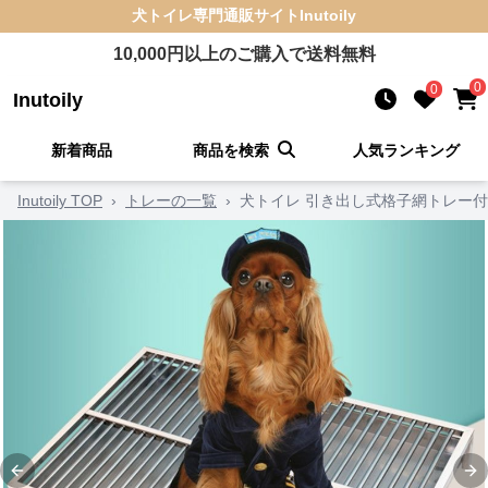
犬トイレ
専門通販サイト
Inutoily
10,000
円以上のご購入で送料無料
0
0
Inutoily
新着商品
商品を検索
人気ランキング
Inutoily TOP
›
トレーの一覧
›
犬トイレ 引き出し式格子網トレー
Previous slide
Ne