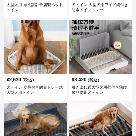
大型犬用 頑丈設計金属製ペット
犬トイレ 大型犬用ワイド網付き
トイレ
防水トイレトレー
¥
2,630
¥
3,420
(税込)
(税込)
犬トイレ 立柱付き網目トレー式
引き出し式大型犬用壁付き飛び
大型犬用トイレ
散り防止犬トイレ