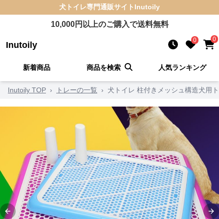
犬トイレ
専門通販サイト
Inutoily
10,000
円以上のご購入で送料無料
0
0
Inutoily
新着商品
商品を検索
人気ランキング
Inutoily TOP
›
トレーの一覧
›
犬トイレ 柱付きメッシュ構造犬用
Previous slide
Ne