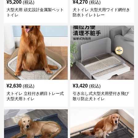
¥
5,200
¥
4,270
(税込)
(税込)
大型犬用 頑丈設計金属製ペット
犬トイレ 大型犬用ワイド網付き
トイレ
防水トイレトレー
¥
2,630
¥
3,420
(税込)
(税込)
犬トイレ 立柱付き網目トレー式
引き出し式大型犬用壁付き飛び
大型犬用トイレ
散り防止犬トイレ