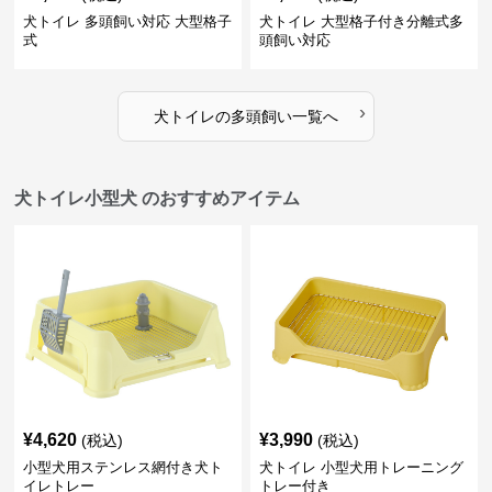
犬トイレ 多頭飼い対応 大型格子
犬トイレ 大型格子付き分離式多
式
頭飼い対応
›
犬トイレ
の
多頭飼い
一覧へ
犬トイレ小型犬 のおすすめアイテム
¥
4,620
¥
3,990
(税込)
(税込)
小型犬用ステンレス網付き犬ト
犬トイレ 小型犬用トレーニング
イレトレー
トレー付き