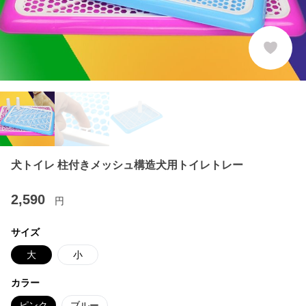
犬トイレ 柱付きメッシュ構造犬用トイレトレー
2,590
円
サイズ
大
小
カラー
ピンク
ブルー