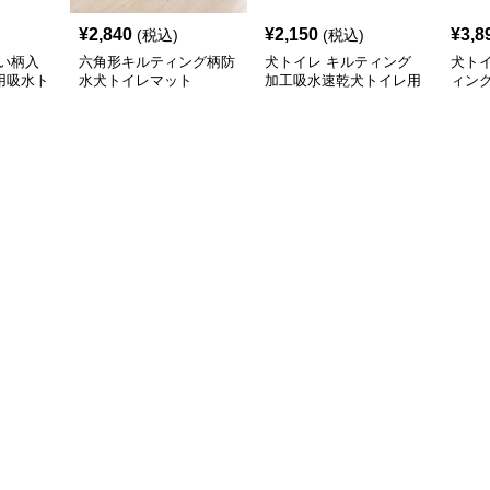
¥
2,840
¥
2,150
¥
3,8
(税込)
(税込)
い柄入
六角形キルティング柄防
犬トイレ キルティング
犬ト
用吸水ト
水犬トイレマット
加工吸水速乾犬トイレ用
ィン
マット
滑り