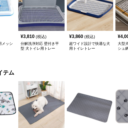
¥
3,810
¥
3,860
¥
4,0
(税込)
(税込)
用メッシ
分解洗浄対応 壁付き平
超ワイド設計で快適な犬
大型
型 犬トイレ用トレー
用トイレトレー
シュ
イテム