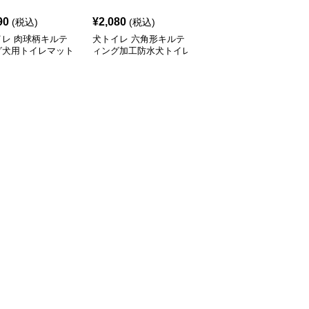
90
¥
2,080
¥
2,510
(税込)
(税込)
(税込)
イレ 肉球柄キルテ
犬トイレ 六角形キルテ
吸水速乾キルティング犬
グ犬用トイレマット
ィング加工防水犬トイレ
トイレ用洗えるマット
止め付
マット