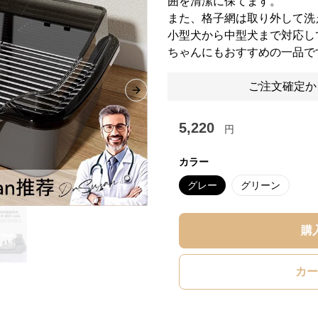
囲を清潔に保てます。
また、格子網は取り外して洗
小型犬から中型犬まで対応し
ちゃんにもおすすめの一品で
ご注文確定か
Next slide
5,220
円
カラー
グレー
グリーン
購
カー