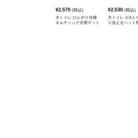
¥
2,570
¥
2,530
(税込)
(税込)
犬トイレ ひんやり冷感
犬トイレ かわい
キルティング犬用マット
り洗えるペット
イレマット