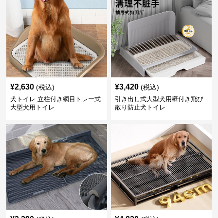
¥
2,630
¥
3,420
(税込)
(税込)
犬トイレ 立柱付き網目トレー式
引き出し式大型犬用壁付き飛び
大型犬用トイレ
散り防止犬トイレ