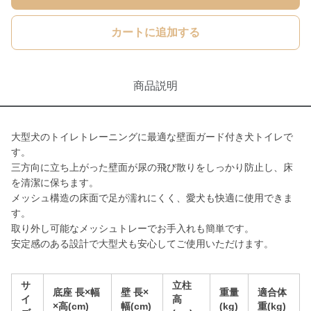
カートに追加する
商品説明
大型犬のトイレトレーニングに最適な壁面ガード付き犬トイレで
す。
三方向に立ち上がった壁面が尿の飛び散りをしっかり防止し、床
を清潔に保ちます。
メッシュ構造の床面で足が濡れにくく、愛犬も快適に使用できま
す。
取り外し可能なメッシュトレーでお手入れも簡単です。
安定感のある設計で大型犬も安心してご使用いただけます。
サ
立柱
底座 長×幅
壁 長×
重量
適合体
イ
高
×高(cm)
幅(cm)
(kg)
重(kg)