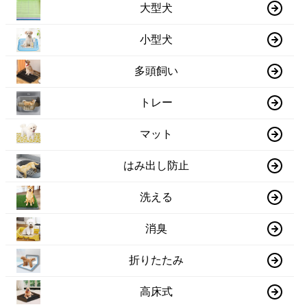
大型犬
小型犬
多頭飼い
トレー
マット
はみ出し防止
洗える
消臭
折りたたみ
高床式