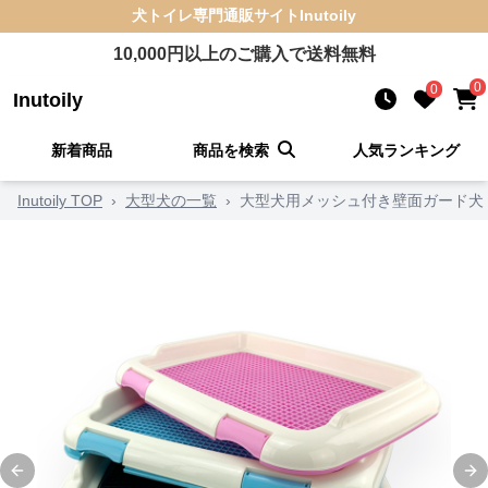
犬トイレ
専門通販サイト
Inutoily
10,000
円以上のご購入で送料無料
0
0
Inutoily
新着商品
商品を検索
人気ランキング
Inutoily TOP
›
大型犬の一覧
›
大型犬用メッシュ付き壁面ガード犬
Previous slide
Ne