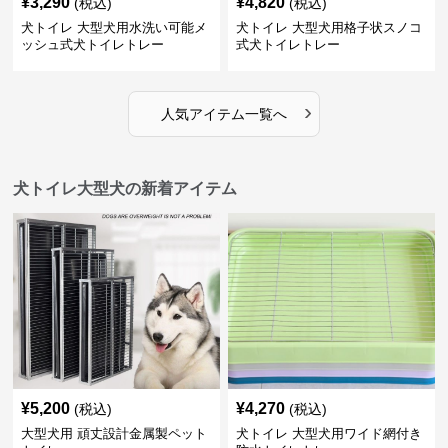
¥
3,290
¥
4,820
(税込)
(税込)
犬トイレ 大型犬用水洗い可能メ
犬トイレ 大型犬用格子状スノコ
ッシュ式犬トイレトレー
式犬トイレトレー
›
人気アイテム一覧へ
犬トイレ大型犬の新着アイテム
¥
5,200
¥
4,270
(税込)
(税込)
大型犬用 頑丈設計金属製ペット
犬トイレ 大型犬用ワイド網付き