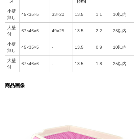
ズ
(cm)
小壁
45×35×5
33×20
13.5
1.1
10以内
無し
大壁
67×46×6
49×25
13.5
2.2
25以内
付
小壁
45×35×5
-
13.5
0.9
10以内
無し
大壁
67×46×6
-
13.5
1.8
25以内
付
商品画像