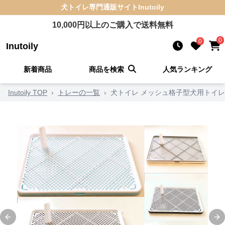
犬トイレ
専門通販サイト
Inutoily
10,000
円以上のご購入で送料無料
0
0
Inutoily
新着商品
商品を検索
人気ランキング
Inutoily TOP
›
トレーの一覧
›
犬トイレ メッシュ格子型犬用トイ
Previous slide
Ne