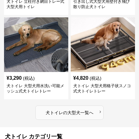
犬トイレ 立柱付き網目トレー式
引き出し式大型犬用壁付き飛び
大型犬用トイレ
散り防止犬トイレ
¥
3,290
¥
4,820
(税込)
(税込)
犬トイレ 大型犬用水洗い可能メ
犬トイレ 大型犬用格子状スノコ
ッシュ式犬トイレトレー
式犬トイレトレー
›
犬トイレ
の
大型犬
一覧へ
犬トイレ カテゴリ一覧