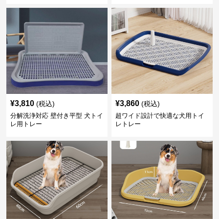
¥
3,810
¥
3,860
(税込)
(税込)
分解洗浄対応 壁付き平型 犬トイ
超ワイド設計で快適な犬用トイ
レ用トレー
レトレー