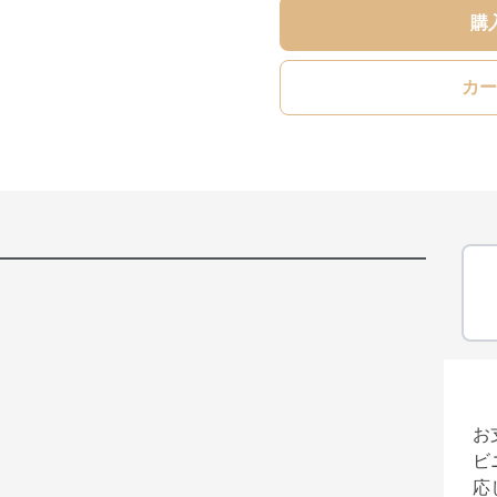
購
カー
お
ビ
応