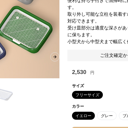
便利な持ち手付きで清掃時に
す。
取り外し可能な立柱を装着す
対応できます。
受け皿部分は適度な深さがあ
に保ちます。
小型犬から中型犬まで幅広く
ご注文確定か
Next slide
2,530
円
サイズ
フリーサイズ
カラー
イエロー
グレー
ブ