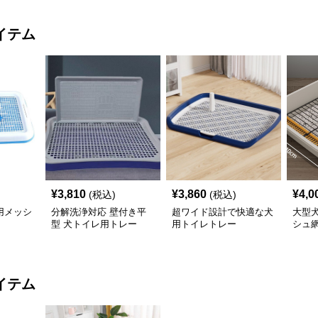
イテム
¥
3,810
¥
3,860
¥
4,0
(税込)
(税込)
用メッシ
分解洗浄対応 壁付き平
超ワイド設計で快適な犬
大型
型 犬トイレ用トレー
用トイレトレー
シュ
イテム