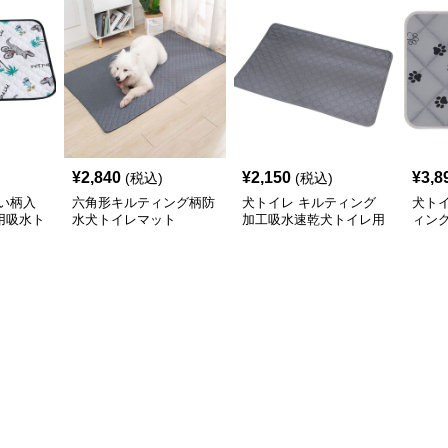
¥
2,840
¥
2,150
¥
3,8
(税込)
(税込)
い柄入
六角形キルティング柄防
犬トイレ キルティング
犬ト
用吸水ト
水犬トイレマット
加工吸水速乾犬トイレ用
ィン
マット
滑り