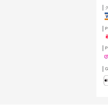
P
P
G