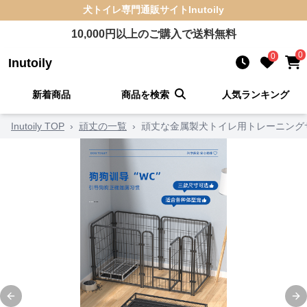
犬トイレ
専門通販サイト
Inutoily
10,000
円以上のご購入で送料無料
0
0
Inutoily
新着商品
商品を検索
人気ランキング
Inutoily TOP
›
頑丈の一覧
›
頑丈な金属製犬トイレ用トレーニング
Previous slide
Ne