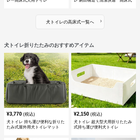
レー高床式犬用トイレ
レ 網目構造で清潔快適 高床式
›
犬トイレ
の
高床式
一覧へ
犬トイレ折りたたみのおすすめアイテム
¥
3,770
¥
2,150
(税込)
(税込)
犬トイレ 持ち運び便利な折りた
犬トイレ 超大型犬用折りたたみ
たみ式屋外用犬トイレマット
式持ち運び便利犬トイレ