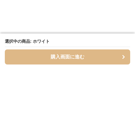
選択中の商品: ホワイト
選択中の商品: ホワイト
購入画面に進む
購入画面に進む
Inutoily
について