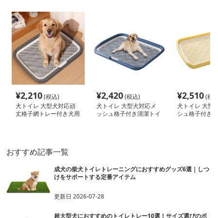
¥
2,210
¥
2,420
¥
2,510
(税込)
(税込)
(税込
犬トイレ 大型犬対応頑
犬トイレ 大型犬対応メ
犬トイレ 大型
丈格子網トレー付き犬用
ッシュ格子付き清潔トイ
シュ格子付き超
トイレ
レトレー
レトレー
おすすめ記事一覧
成犬の柴犬トイレトレーニングにおすすめグッズ6選｜しつ
けをサポートする定番アイテム
更新日
2026-07-28
超大型犬におすすめのトイレトレー10選！サイズ選びのポ