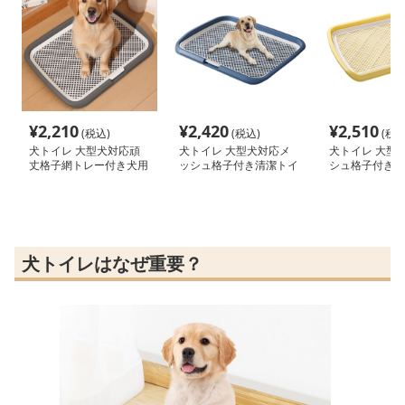
¥
2,210
¥
2,420
¥
2,510
(税込)
(税込)
(税込
犬トイレ 大型犬対応頑
犬トイレ 大型犬対応メ
犬トイレ 大型
丈格子網トレー付き犬用
ッシュ格子付き清潔トイ
シュ格子付き超
トイレ
レトレー
レトレー
犬トイレはなぜ重要？