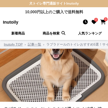
犬トイレ
専門通販サイト
Inutoily
10,000
円以上のご購入で送料無料
0
0
Inutoily
新着商品
商品を検索
人気ランキング
Inutoily TOP
›
記事一覧
›
ラブラドールのトイレおすすめ5選！サ