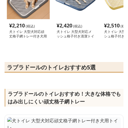
¥
2,210
¥
2,420
¥
2,510
(税込)
(税込)
(税込
犬トイレ 大型犬対応頑
犬トイレ 大型犬対応メ
犬トイレ 大型
丈格子網トレー付き犬用
ッシュ格子付き清潔トイ
シュ格子付き超
トイレ
レトレー
レトレー
ラブラドールのトイレおすすめ5選
ラブラドールのトイレおすすめ！大きな体格でも
はみ出しにくい頑丈格子網トレー