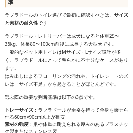
準
ラブラドールのトイレ選びで最初に確認すべきは、
サイズ
と素材の耐久性
です。
ラブラドール・レトリーバーは成犬になると体重25〜
36kg、体長80〜100cm前後に成長する大型犬です。
一般的なペット用トイレはMサイズ・Lサイズ設計が多
く、ラブラドールにとって明らかに不十分なケースがあり
ます。
はみ出しによるフローリングの汚れや、トイレシートのズ
レは「サイズ不足」から起きることがほとんどです。
選ぶ際の重要な判断基準は以下の3点です。
トレーサイズ
：ラブラドールが余裕を持って全身を乗せら
れる60cm×90cm以上が目安
素材の強度
：爪や体重に耐えられる厚みのあるプラスチッ
ク製またはステンレス製