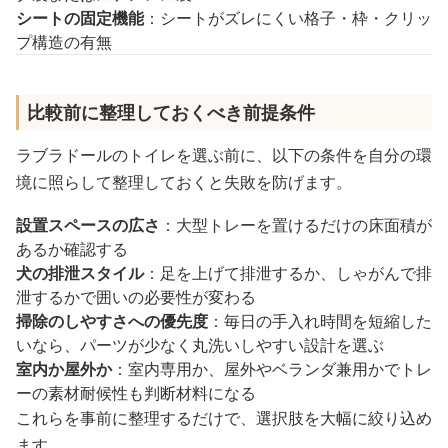
シートの固定機能
：シートがズレにくい格子・枠・クリッ
プ構造の有無
比較前に整理しておくべき前提条件
ラブラドールのトイレを選ぶ前に、以下の条件を自分の環
境に照らして整理しておくと失敗を防げます。
設置スペースの広さ
：大型トレーを置けるだけの床面積が
あるか確認する
犬の排泄スタイル
：足を上げて排泄するか、しゃがんで排
泄するかで囲いの必要性が変わる
掃除のしやすさへの優先度
：毎日の手入れ時間を短縮した
いなら、パーツが少なく丸洗いしやすい設計を選ぶ
室内か屋外か
：室内専用か、屋外やベランダ兼用かでトレ
ーの素材耐候性も判断材料になる
これらを事前に整理するだけで、選択肢を大幅に絞り込め
ます。