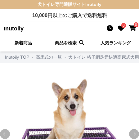
犬トイレ
専門通販サイト
Inutoily
10,000
円以上のご購入で送料無料
0
0
Inutoily
新着商品
商品を検索
人気ランキング
Inutoily TOP
›
高床式の一覧
›
犬トイレ 格子網足元快適高床式犬
Previous slide
Ne