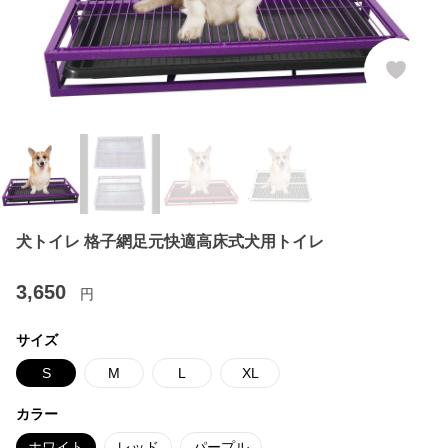
犬トイレ 格子網足元快適高床式犬用トイレ
3,650
円
サイズ
S
M
L
XL
カラー
ホワイト
レッド
パープル