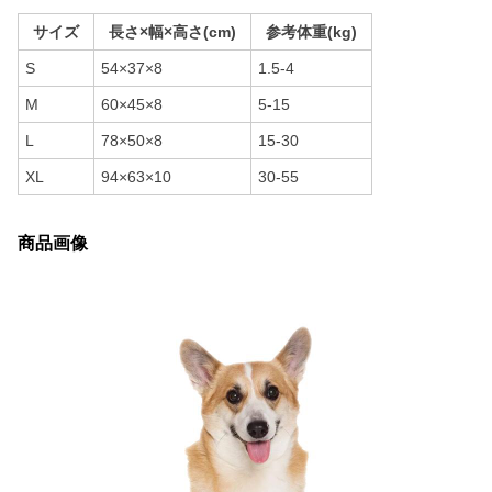
サイズ
長さ×幅×高さ(cm)
参考体重(kg)
S
54×37×8
1.5-4
M
60×45×8
5-15
L
78×50×8
15-30
XL
94×63×10
30-55
商品画像