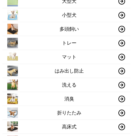
大型犬
小型犬
多頭飼い
トレー
マット
はみ出し防止
洗える
消臭
折りたたみ
高床式