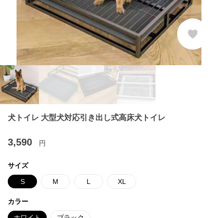
犬トイレ 大型犬対応引き出し式高床犬トイレ
3,590
円
サイズ
S
M
L
XL
カラー
ホワイト
ブラック