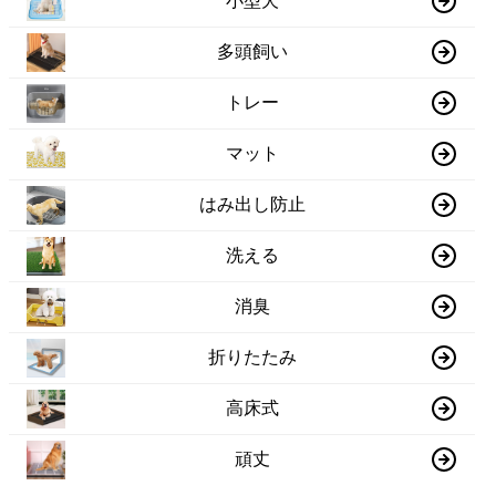
小型犬
多頭飼い
トレー
マット
はみ出し防止
洗える
消臭
折りたたみ
高床式
頑丈