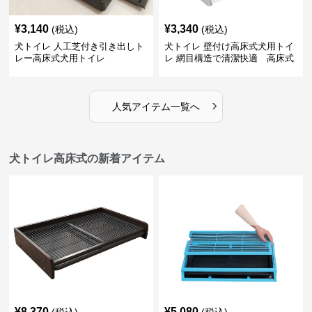
¥
3,140
¥
3,340
(税込)
(税込)
犬トイレ 人工芝付き引き出しト
犬トイレ 壁付け高床式犬用トイ
レー高床式犬用トイレ
レ 網目構造で清潔快適 高床式
›
人気アイテム一覧へ
犬トイレ高床式の新着アイテム
¥
8,370
¥
5,080
(税込)
(税込)