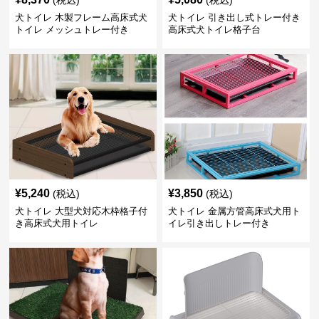
犬トイレ 木製フレーム高床式犬
犬トイレ 引き出し式トレー付き
トイレ メッシュトレー付き
高床式犬トイレ格子台
¥
5,240
¥
3,850
(税込)
(税込)
犬トイレ 大型犬対応木枠格子付
犬トイレ 金属方管高床式犬用ト
き高床式犬用トイレ
イレ引き出しトレー付き