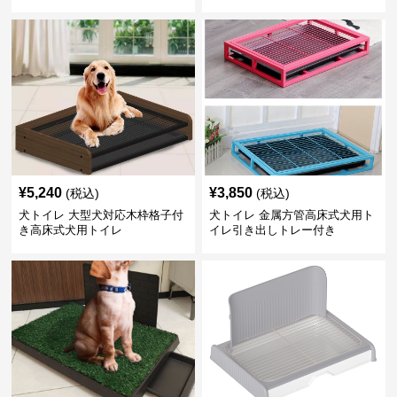
¥
5,240
¥
3,850
(税込)
(税込)
犬トイレ 大型犬対応木枠格子付
犬トイレ 金属方管高床式犬用ト
き高床式犬用トイレ
イレ引き出しトレー付き