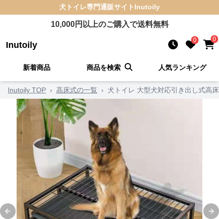
犬トイレ
専門通販サイト
Inutoily
10,000
円以上のご購入で送料無料
0
0
Inutoily
新着商品
商品を検索
人気ランキング
Inutoily TOP
›
高床式の一覧
›
犬トイレ 大型犬対応引き出し式高
Previous slide
Ne