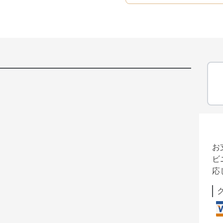
お
ビ
応