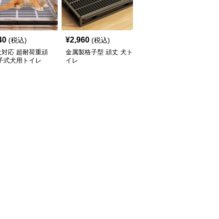
40
¥
2,960
¥
3,190
(税込)
(税込)
(税込)
犬対応 超耐荷重頑
金属製格子型 頑丈 犬ト
犬トイレ 金属枠組み頑
格子式犬用トイレ
イレ
丈