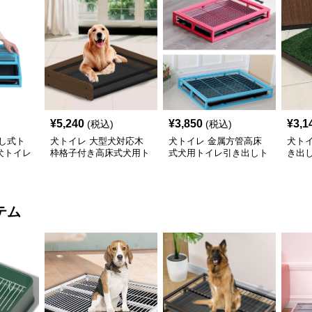
¥
5,240
¥
3,850
¥
3,1
(税込)
(税込)
し式ト
犬トイレ 大型犬対応木
犬トイレ 金属方管高床
犬ト
犬トイレ
枠格子付き高床式犬用ト
式犬用トイレ引き出しト
き出
イレ
レー付き
トイ
テム