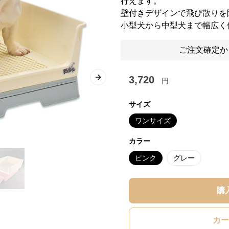
行えます。
壁付きデザインで飛び散りを
小型犬から中型犬まで幅広く
ご注文確定か
3,720
円
Next slide
サイズ
ワンサイズ
カラー
ピンク
グレー
購
カー