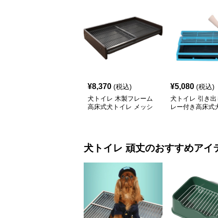
¥
8,370
¥
5,080
(税込)
(税込)
犬トイレ 木製フレーム
犬トイレ 引き出
高床式犬トイレ メッシ
レー付き高床式
ュトレー付き
格子台
犬トイレ
頑丈
のおすすめアイ