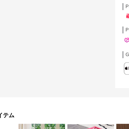
P
P
G
イテム