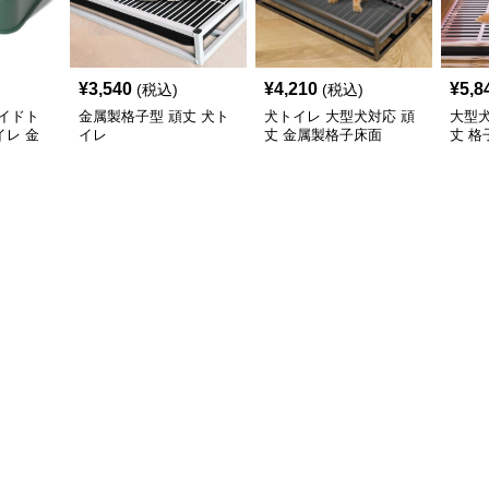
¥
3,540
¥
4,210
¥
5,8
(税込)
(税込)
イドト
金属製格子型 頑丈 犬ト
犬トイレ 大型犬対応 頑
大型
レ 金
イレ
丈 金属製格子床面
丈 