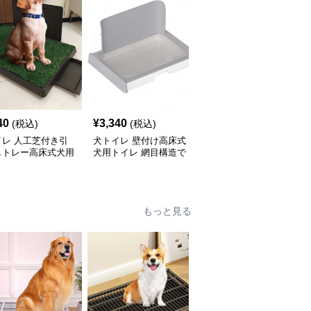
40
¥
3,340
¥
3,650
(税込)
(税込)
(税込)
イレ 人工芝付き引
犬トイレ 壁付け高床式
犬トイレ 格子網足元快
しトレー高床式犬用
犬用トイレ 網目構造で
適高床式犬用トイレ
レ
清潔快適 高床式
もっと見る