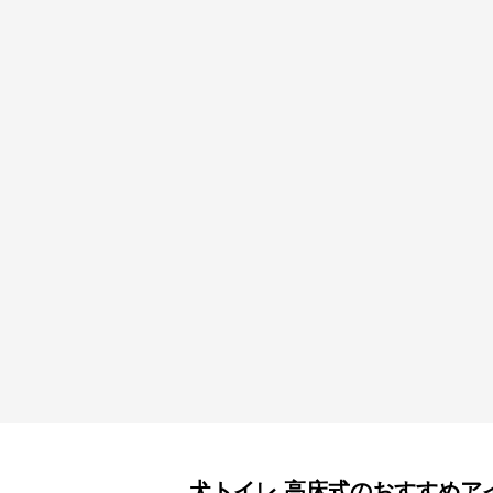
犬トイレ
高床式
のおすすめア