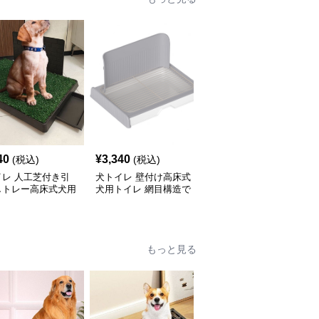
40
¥
3,340
¥
3,650
(税込)
(税込)
(税込)
イレ 人工芝付き引
犬トイレ 壁付け高床式
犬トイレ 格子網足元快
しトレー高床式犬用
犬用トイレ 網目構造で
適高床式犬用トイレ
レ
清潔快適 高床式
もっと見る