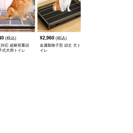
40
¥
2,960
¥
3,190
(税込)
(税込)
(税込)
犬対応 超耐荷重頑
金属製格子型 頑丈 犬ト
犬トイレ 金属枠組み頑
格子式犬用トイレ
イレ
丈