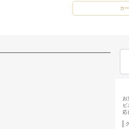
カー
お
ビ
応