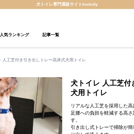
犬トイレ
専門通販サイト
Inutoily
人気ランキング
記事一覧
レ 人工芝付き引き出しトレー高床式犬用トイレ
犬トイレ 人工芝付
犬用トイレ
リアルな人工芝を採用した高
足腰への負担を軽減する高さ
す。
引き出し式トレーで掃除が簡