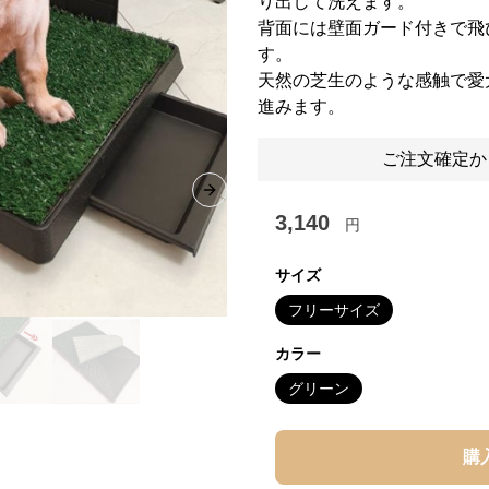
り出して洗えます。
背面には壁面ガード付きで飛
す。
天然の芝生のような感触で愛
進みます。
ご注文確定か
Next slide
3,140
円
サイズ
フリーサイズ
カラー
グリーン
購