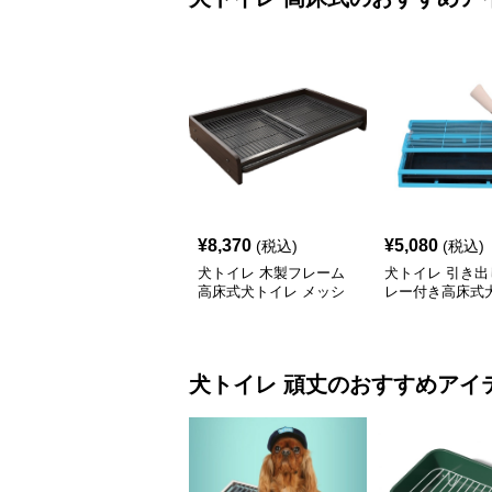
¥
8,370
¥
5,080
(税込)
(税込)
犬トイレ 木製フレーム
犬トイレ 引き出
高床式犬トイレ メッシ
レー付き高床式
ュトレー付き
格子台
犬トイレ
頑丈
のおすすめアイ