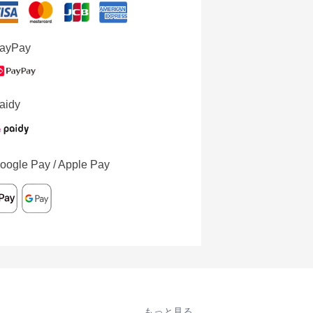
ayPay
aidy
oogle Pay / Apple Pay
もっと見る