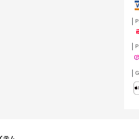
P
P
G
イテム