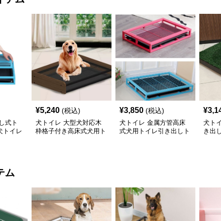
¥
5,240
¥
3,850
¥
3,1
(税込)
(税込)
し式ト
犬トイレ 大型犬対応木
犬トイレ 金属方管高床
犬ト
犬トイレ
枠格子付き高床式犬用ト
式犬用トイレ引き出しト
き出
イレ
レー付き
トイ
テム