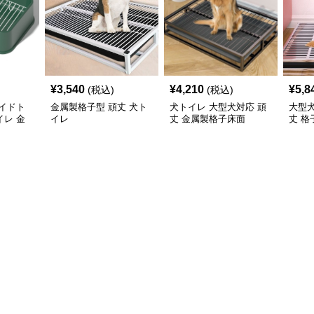
¥
3,540
¥
4,210
¥
5,8
(税込)
(税込)
イドト
金属製格子型 頑丈 犬ト
犬トイレ 大型犬対応 頑
大型
レ 金
イレ
丈 金属製格子床面
丈 