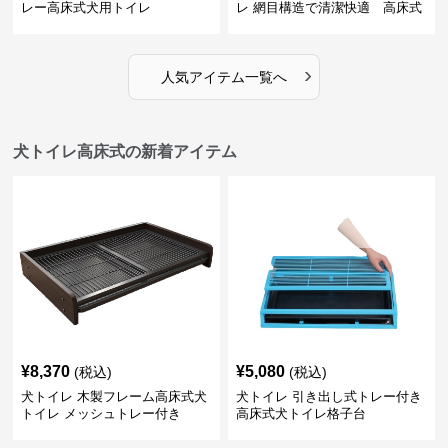
レー高床式犬用トイレ
レ 網目構造で清潔快適 高床式
›
人気アイテム一覧へ
犬トイレ高床式の新着アイテム
¥
8,370
¥
5,080
(税込)
(税込)
犬トイレ 木製フレーム高床式犬
犬トイレ 引き出し式トレー付き
トイレ メッシュトレー付き
高床式犬トイレ格子台