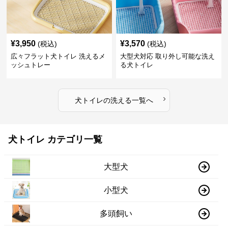
¥
3,950
¥
3,570
(税込)
(税込)
広々フラット犬トイレ 洗えるメ
大型犬対応 取り外し可能な洗え
ッシュトレー
る犬トイレ
›
犬トイレ
の
洗える
一覧へ
犬トイレ カテゴリ一覧
大型犬
小型犬
多頭飼い