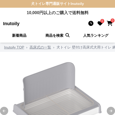
犬トイレ
専門通販サイト
Inutoily
10,000
円以上のご購入で送料無料
0
0
Inutoily
新着商品
商品を検索
人気ランキング
Inutoily TOP
›
高床式の一覧
›
犬トイレ 壁付け高床式犬用トイレ 
Previous slide
Ne