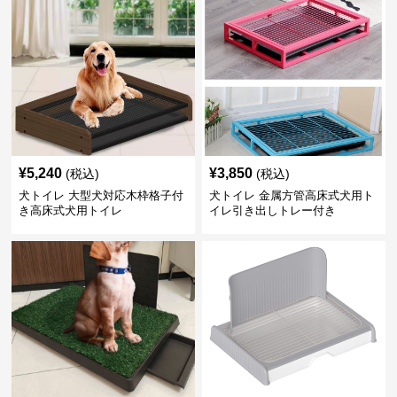
¥
5,240
¥
3,850
(税込)
(税込)
犬トイレ 大型犬対応木枠格子付
犬トイレ 金属方管高床式犬用ト
き高床式犬用トイレ
イレ引き出しトレー付き