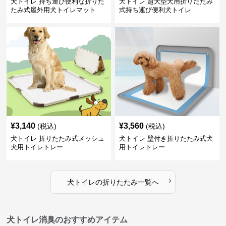
犬トイレ 持ち運び便利な折りた
犬トイレ 超大型犬用折りたたみ
たみ式屋外用犬トイレマット
式持ち運び便利犬トイレ
¥
3,140
¥
3,560
(税込)
(税込)
犬トイレ 折りたたみ式メッシュ
犬トイレ 壁付き折りたたみ式犬
犬用トイレトレー
用トイレトレー
›
犬トイレ
の
折りたたみ
一覧へ
犬トイレ消臭のおすすめアイテム